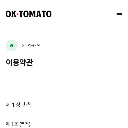
Company
이용약관
이용약관
Research
회사개요
CI
Solution
AI
연혁
적용연구
오시는길
솔루션
AI
제 1 장 총칙
아키텍처
사용자
Digital
제 1 조 (목적)