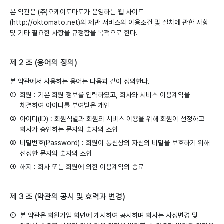
경험
Service
본 약관은 (주)오케이토마토가 운영하는 웹 사이트
설계
(http://oktomato.net)의 제반 서비스의 이용조건 및 절차에 관한 사항
및 기타 필요한 사항을 규정함을 목적으로 한다.
품질
Careers
디지털
및
플랫폼
제 2 조 (용어의 정의)
보안
구축
직무소개
관리
및
본 약관에서 사용하는 용어는 다음과 같이 정의한다.
사업
운영
①
회원 : 기본 회원 정보를 입력하였고, 회사와 서비스 이용계약을
인재상
및
체결하여 아이디를 부여받은 개인
기술
AI
문의
②
아이디(ID) : 회원식별과 회원의 서비스 이용을 위해 회원이 선정하고
융합
회사가 승인하는 문자와 숫자의 조합
플랫폼
③
비밀번호(Password) : 회원이 통신상의 자신의 비밀을 보호하기 위해
선정한 문자와 숫자의 조합
UX
④
해지 : 회사 또는 회원에 의한 이용계약의 종료
전략
서비스
제 3 조 (약관의 공시 및 효력과 변경)
설계
①
본 약관은 회원가입 화면에 게시하여 공시하며 회사는 사정변경 및