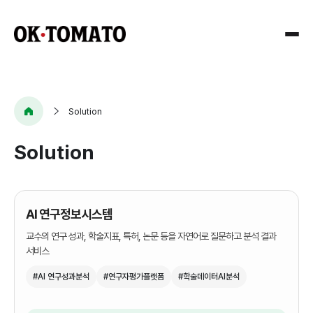
Company
Solution
Solution
Research
회사개요
CI
Solution
AI
연혁
AI 연구정보시스템
적용연구
교수의 연구 성과, 학술지표, 특허, 논문 등을 자연어로 질문하고 분석 결과
오시는길
솔루션
AI
서비스
아키텍처
#AI 연구성과분석
#연구자평가플랫폼
#학술데이터AI분석
사용자
Digital