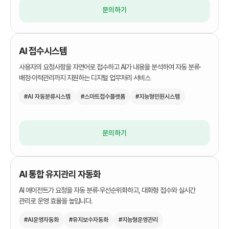
경험
Service
문의하기
설계
품질
Careers
디지털
AI 접수시스템
및
플랫폼
보안
사용자의 요청사항을 자연어로 접수하고 AI가 내용을 분석하여 자동 분류·
구축
직무소개
배정·이력관리까지 지원하는 디지털 업무처리 서비스
관리
및
사업
운영
#AI 자동분류시스템
#스마트접수플랫폼
#지능형민원시스템
인재상
및
기술
AI
문의
융합
문의하기
플랫폼
UX
AI 통합 유지관리 자동화
전략
AI 에이전트가 요청을 자동 분류·우선순위화하고, 대화형 접수와 실시간
서비스
관리로 운영 효율을 높입니다.
설계
#AI운영자동화
#유지보수자동화
#지능형운영관리